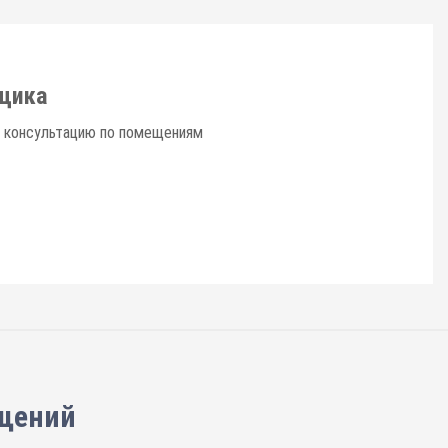
щика
ю консультацию по помещениям
щений