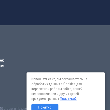
,
ек,
вым
Используя сайт, вы соглашаетесь на
обработку данных в Cookies для
корректной работы сайта, вашей
персонализации и других целей,
предусмотренных
Политикой
Понятно
«MR Group» в Пресненском районе. Квартиры различных планировок от