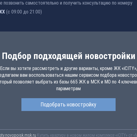
 позвонить самостоятельно и получить консультацию по номеру
-76
(с 09:00 до 21:00)
Подбор подходящей новостройки
Если вы хотите рассмотреть и другие варианты, кроме ЖК «iCITY»
едлагаем вам воспользоваться нашим сервисом подбора новостро
торый позволяет выбрать из базы 665 ЖК в МСК и МО по 4 ключе
параметрам
Подобрать новостройку
city.novopoisk.msk.ru
Купить квартиру в новом жилом комплексе «iCITY» от 