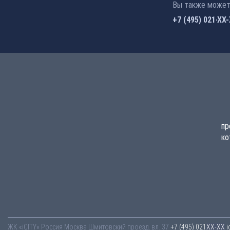
Вы также можете
+7 (495) 021-41
пр
ко
ЖК «iCITY»
Россия
Москва
Шмитовский проезд, вл. 37
+7 (495) 021-41-76
i