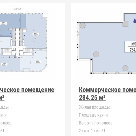
ческое помещение
Коммерческое пом
м²
284.25 м²
адь:
—
Жилая площадь:
—
хни:
—
Площадь кухни:
—
олков:
—
Высота потолков:
—
 61
Этаж:
17 из 61